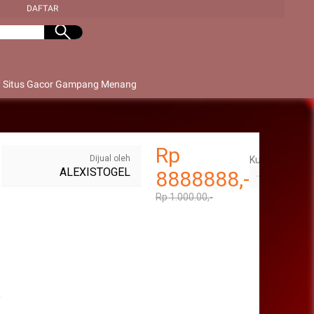
N
DAFTAR
Situs Gacor Gampang Menang
Rp
Dijual oleh
Kuantitas
ALEXISTOGEL
8888888,-
Rp 1.000.00,-