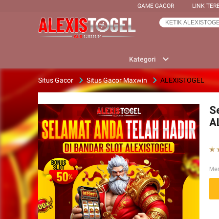
GAME GACOR
LINK TER
Kategori
Situs Gacor
Situs Gacor Maxwin
ALEXISTOGEL
S
A
Me