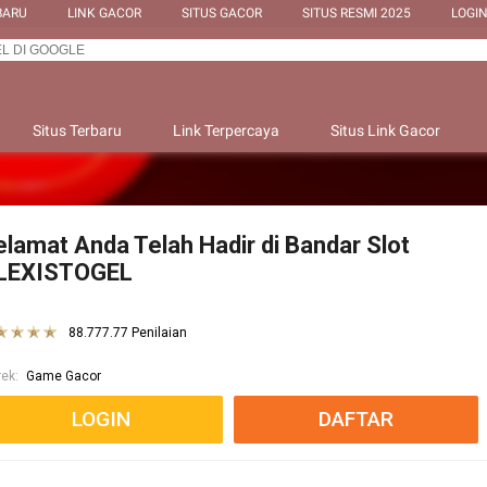
BARU
LINK GACOR
SITUS GACOR
SITUS RESMI 2025
LOGI
Situs Terbaru
Link Terpercaya
Situs Link Gacor
elamat Anda Telah Hadir di Bandar Slot
LEXISTOGEL
88.777.77 Penilaian
rek
:
Game Gacor
LOGIN
DAFTAR